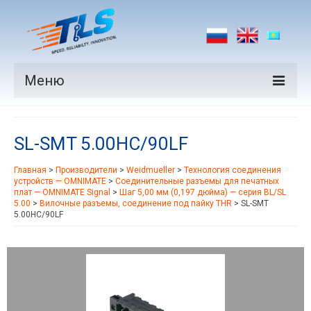
Меню
Продукция
SL-SMT 5.00HC/90LF
Производители
Главная
>
Производители
>
Weidmueller
>
Технология соединения
Рынки
устройств — OMNIMATE
>
Соединительные разъемы для печатных
плат — OMNIMATE Signal
>
Шаг 5,00 мм (0,197 дюйма) — серия BL/SL
Новости
5.00
>
Вилочные разъемы, соединение под пайку THR
>
SL-SMT
5.00HC/90LF
Контакты