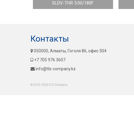
SLDV-THR 5.00/180F
Контакты
050000, Алматы, Гоголя 86, офис 304
+7 705 976 3607
info@tls-company.kz
© 2015-2026 TLS Company