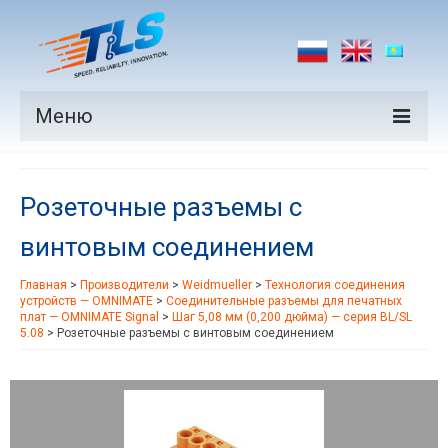
Меню
Продукция
Розеточные разъемы с
Производители
винтовым соединением
Рынки
Главная
>
Производители
>
Weidmueller
>
Технология соединения
Новости
устройств — OMNIMATE
>
Соединительные разъемы для печатных
плат — OMNIMATE Signal
>
Шаг 5,08 мм (0,200 дюйма) — серия BL/SL
Контакты
5.08
>
Розеточные разъемы с винтовым соединением