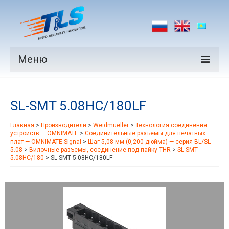
Меню
Продукция
SL-SMT 5.08HC/180LF
Производители
Главная
>
Производители
>
Weidmueller
>
Технология соединения
Рынки
устройств — OMNIMATE
>
Соединительные разъемы для печатных
плат — OMNIMATE Signal
>
Шаг 5,08 мм (0,200 дюйма) — серия BL/SL
Новости
5.08
>
Вилочные разъемы, соединение под пайку THR
>
SL-SMT
5.08HC/180
>
SL-SMT 5.08HC/180LF
Контакты