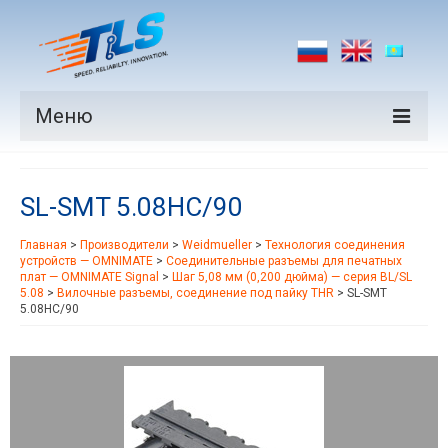
Меню
Продукция
SL-SMT 5.08HC/90
Производители
Главная
>
Производители
>
Weidmueller
>
Технология соединения
Рынки
устройств — OMNIMATE
>
Соединительные разъемы для печатных
плат — OMNIMATE Signal
>
Шаг 5,08 мм (0,200 дюйма) — серия BL/SL
Новости
5.08
>
Вилочные разъемы, соединение под пайку THR
>
SL-SMT
5.08HC/90
Контакты