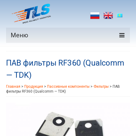
Меню
Продукция
ПАВ фильтры RF360 (Qualcomm
Производители
— TDK)
Рынки
Главная
>
Продукция
>
Пассивные компоненты
>
Фильтры
>
ПАВ
Новости
фильтры RF360 (Qualcomm — TDK)
Контакты