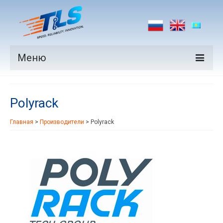
Меню
Продукция
Polyrack
Производители
Главная
>
Производители
>
Polyrack
Рынки
Новости
Контакты