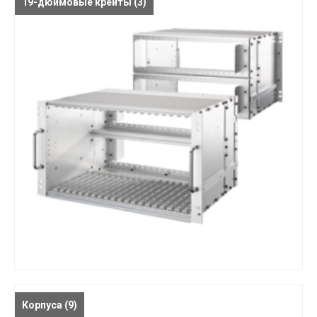
19-дюймовые крейты
(3)
Корпуса
(9)