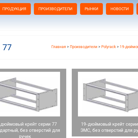
ПРОДУКЦИЯ
ПРОИЗВОДИТЕЛИ
РЫНКИ
НОВОСТИ
 77
Главная
>
Производители
>
Polyrack
>
19-дюймо
-дюймовый крейт серии 77
19-дюймовый крейт серии 
дартный, без отверстий для
ЭМС, без отверстий для р
ручек