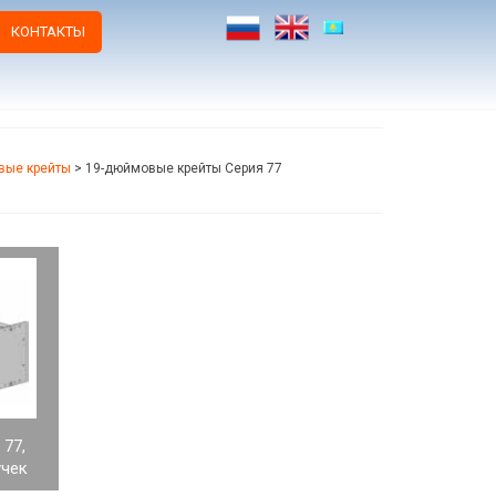
КОНТАКТЫ
вые крейты
>
19-дюймовые крейты Серия 77
77,
учек