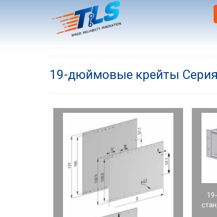
19-дюймовые крейты Серия
19
стан