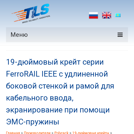
Меню
Продукция
19-дюймовый крейт серии
Производители
FerroRAIL IEEE с удлиненной
Рынки
боковой стенкой и рамой для
Новости
кабельного ввода,
Контакты
экранирование при помощи
ЭМС-пружины
Главная
>
Производители
>
Polyrack
>
19-дюймовые крейты
>