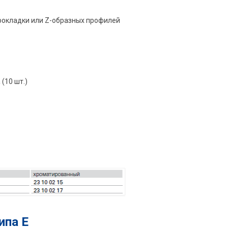
рокладки или Z-образных профилей
(10 шт.)
ипа E