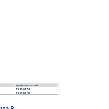
ипа B