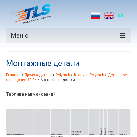
Меню
Продукция
Монтажные детали
Производители
Главная
>
Производители
>
Polyrack
>
Корпуса Polyrack
>
Детальное
Рынки
оснащение 83-84
>
Монтажные детали
Новости
Таблица наименований
Контакты