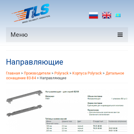
Меню
Продукция
Направляющие
Производители
Главная
>
Производители
>
Polyrack
>
Корпуса Polyrack
>
Детальное
Рынки
оснащение 83-84
>
Направляющие
Новости
Контакты