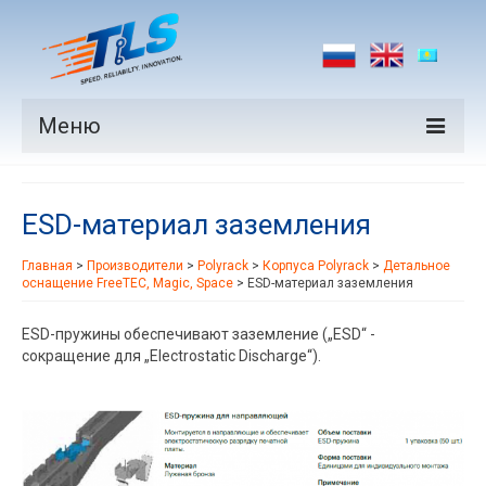
Меню
Продукция
ЕSD-материал заземления
Производители
Главная
>
Производители
>
Polyrack
>
Корпуса Polyrack
>
Детальное
Рынки
оснащение FreeTEC, Magic, Space
>
ЕSD-материал заземления
Новости
ESD-пружины обеспечивают заземление („ESD“ -
сокращение для „Electrostatic Discharge“).
Контакты