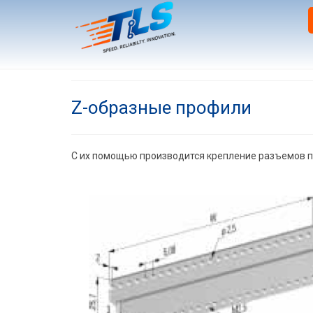
Z-образные профили
C их помощью производится крепление разъемов по