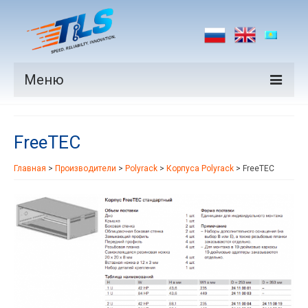
Меню
Продукция
FreeTEC
Производители
Главная
>
Производители
>
Polyrack
>
Корпуса Polyrack
>
FreeTEC
Рынки
Новости
Контакты