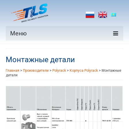
Меню
Продукция
Монтажные детали
Производители
Главная
>
Производители
>
Polyrack
>
Корпуса Polyrack
>
Монтажные
Рынки
детали
Новости
Контакты