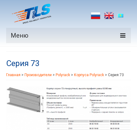
Меню
Продукция
Серия 73
Производители
Главная
>
Производители
>
Polyrack
>
Корпуса Polyrack
>
Серия 73
Рынки
Новости
Контакты