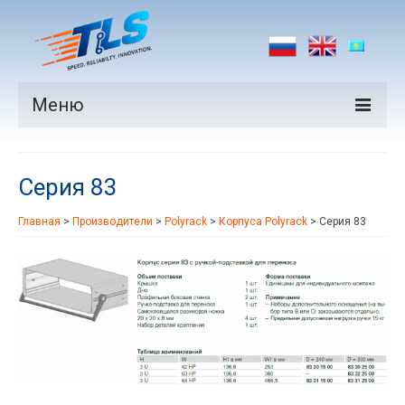
Меню
Продукция
Серия 83
Производители
Главная
>
Производители
>
Polyrack
>
Корпуса Polyrack
>
Серия 83
Рынки
Новости
Контакты