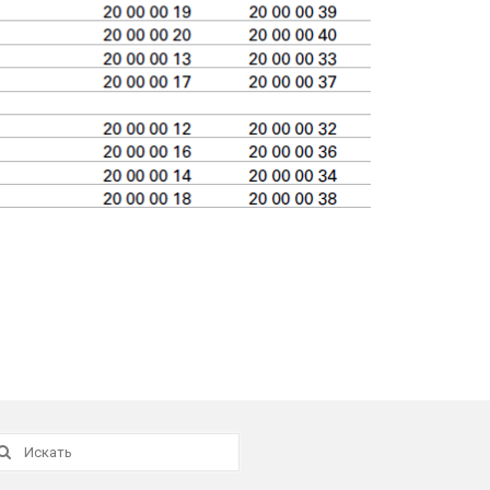
скать: