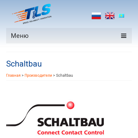
Меню
Продукция
Schaltbau
Производители
Главная
>
Производители
>
Schaltbau
Рынки
Новости
Контакты