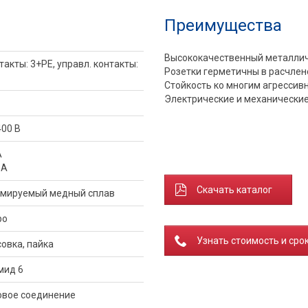
Преимущества
Высококачественный металлич
нтакты: 3+PE, управл. контакты:
Розетки герметичны в расчлен
Стойкость ко многим агресси
Электрические и механические
400 В
A
 A
Скачать каталог
мируемый медный сплав
ро
Узнать стоимость и сро
овка, пайка
мид 6
овое соединение