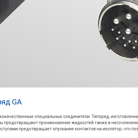
ряд GA
окачественные специальные соединители. Типоряд, изготовленны
оры предотвращают проникновение жидкостей также в несочлененн
тупами предотвращает опускание контактов на изолятор, что поз