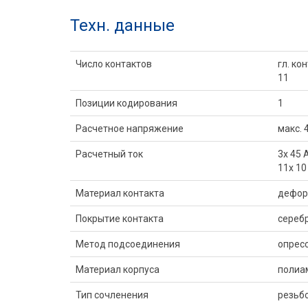
Техн. данные
Число контактов
гл. ко
11
Позиции кодирования
1
Расчетное напряжение
макс. 
Расчетный ток
3x 45 
11x 10
Материал контакта
дефор
Покрытие контакта
сереб
Метод подсоединения
опресс
Материал корпуса
полиа
Тип сочленения
резьб