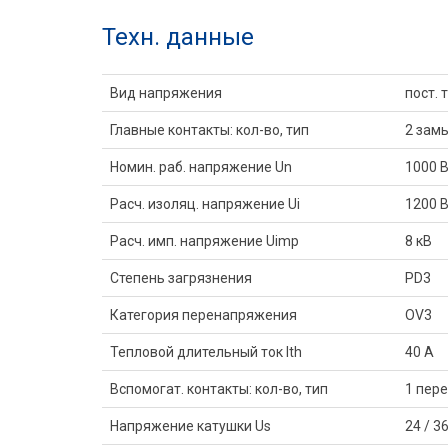
Техн. данные
Вид напряжения
пост. 
Главные контакты: кол-во, тип
2 замы
Номин. раб. напряжение Un
1000 
Расч. изоляц. напряжение Ui
1200 
Расч. имп. напряжение Uimp
8 кВ
Степень загрязнения
PD3
Категория перенапряжения
OV3
Тепловой длительный ток Ith
40 A
Вспомогат. контакты: кол-во, тип
1 пере
Напряжение катушки Us
24 / 36