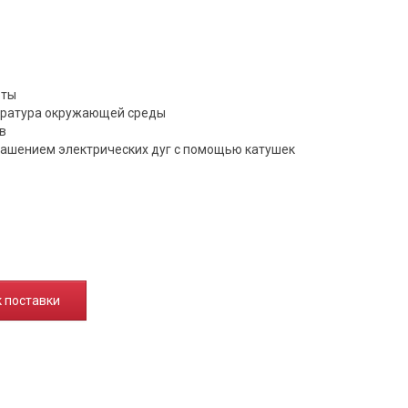
оты
ература окружающей среды
в
с гашением электрических дуг с помощью катушек
к поставки