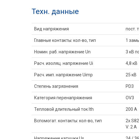
Техн. данные
Вид напряжения
пост. т
Главные контакты: кол-во, тип
1 замы
Номин. раб. напряжение Un
3 кВ п
Расч. изоляц. напряжение Ui
4,8 кВ
Расч. имп. напряжение Uimp
25 кВ
Степень загрязнения
PD3
Категория перенапряжения
OV3
Тепловой длительный ток Ith
200 A
Вспомогат. контакты: кол-во, тип
2x S826
V: 2 A
Напряжение катушки Us
24 / 36