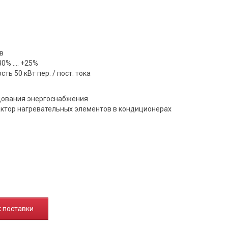
в
% .... +25%
ь 50 кВт пер. / пост. тока
дования энергоснабжения
актор нагревательных элементов в кондиционерах
к поставки