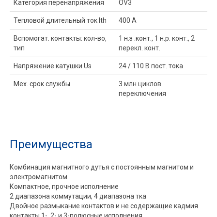
Категория перенапряжения
OV3
Тепловой длительный ток Ith
400 A
Вспомогат. контакты: кол-во,
1 н.з .конт., 1 н.р. конт., 2
тип
перекл. конт.
Напряжение катушки Us
24 / 110 В пост. тока
Мех. срок службы
3 млн циклов
переключения
Преимущества
Комбинация магнитного дутья с постоянным магнитом и
электромагнитом
Компактное, прочное исполнение
2 диапазона коммутации, 4 диапазона тка
Двойное размыкание контактов и не содержащие кадмия
контакты 1-, 2- и 3-полюсные исполнения