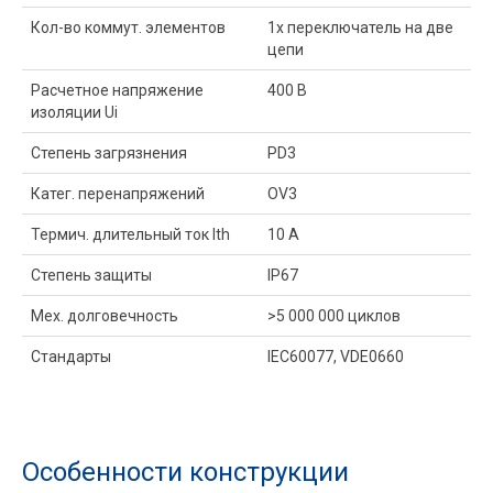
Кол-во коммут. элементов
1x переключатель на две
цепи
Расчетное напряжение
400 В
изоляции Ui
Степень загрязнения
PD3
Катег. перенапряжений
OV3
Термич. длительный ток Ith
10 A
Степень защиты
IP67
Мех. долговечность
>5 000 000 циклов
Стандарты
IEC60077, VDE0660
Особенности конструкции