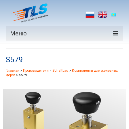
Меню
Продукция
S579
Производители
Главная
>
Производители
>
Schaltbau
>
Компоненты для железных
Рынки
дорог
>
S579
Новости
Контакты