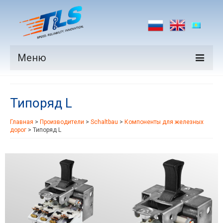
Меню
Продукция
Типоряд L
Производители
Главная
>
Производители
>
Schaltbau
>
Компоненты для железных
Рынки
дорог
>
Типоряд L
Новости
Контакты