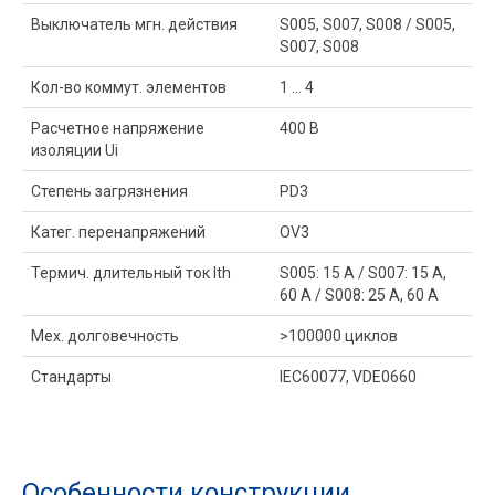
Выключатель мгн. действия
S005, S007, S008 / S005,
S007, S008
Кол-во коммут. элементов
1 ... 4
Расчетное напряжение
400 В
изоляции Ui
Степень загрязнения
PD3
Катег. перенапряжений
OV3
Термич. длительный ток Ith
S005: 15 A / S007: 15 A,
60 A / S008: 25 A, 60 A
Мех. долговечность
>100000 циклов
Стандарты
IEC60077, VDE0660
Особенности конструкции