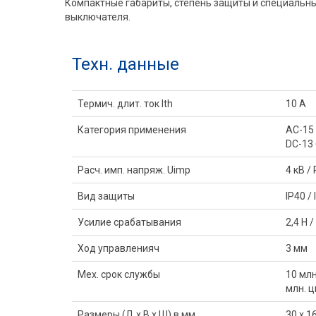
Компактные габариты, степень защиты и специальны
выключателя.
Техн. данные
Термич. длит. ток Ith
10 A
Категория применения
AC-15 
DC-13 
Расч. имп. напряж. Uimp
4 кВ /
Вид защиты
IP40 / 
Усилие срабатывания
2,4 Н /
Ход управленияч
3 мм
Мех. срок службы
10 млн
млн. 
Размеры (Д x В x Ш) в мм
30 x 16