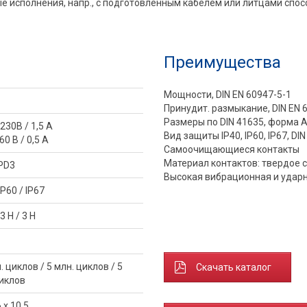
е исполнения, напр., с подготовленным кабелем или литцами сп
Преимущества
Мощности, DIN EN 60947-5-1
Принудит. размыкание, DIN EN 
Размеры по DIN 41635, форма 
230В / 1,5 A
Вид защиты IP40, IP60, IP67, DI
60 В / 0,5 A
Самоочищающиеся контакты
Материал контактов: твердое 
 PD3
Высокая вибрационная и удар
IP60 / IP67
 3 H / 3 H
. циклов / 5 млн. циклов / 5
Скачать каталог
циклов
 x 10,5