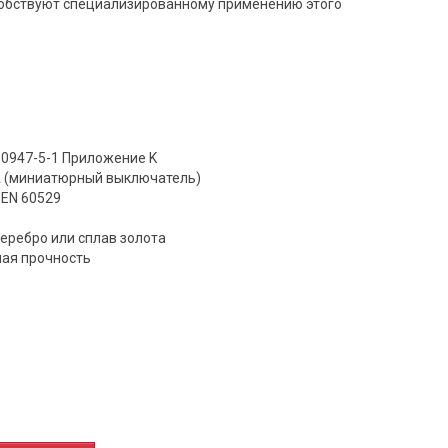
особствуют специализированному применению этого
60947-5-1 Приложение K
A (миниатюрный выключатель)
N EN 60529
серебро или сплав золота
ная прочность