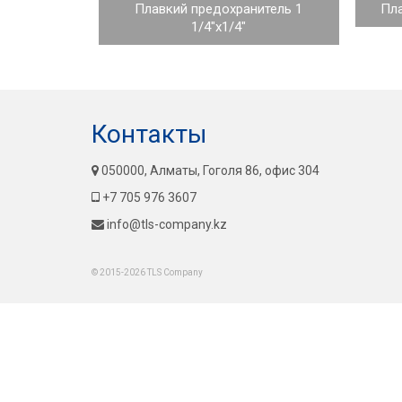
Плавкий предохранитель 1
Пла
1/4"x1/4"
Контакты
050000, Алматы, Гоголя 86, офис 304
+7 705 976 3607
info@tls-company.kz
© 2015-2026 TLS Company