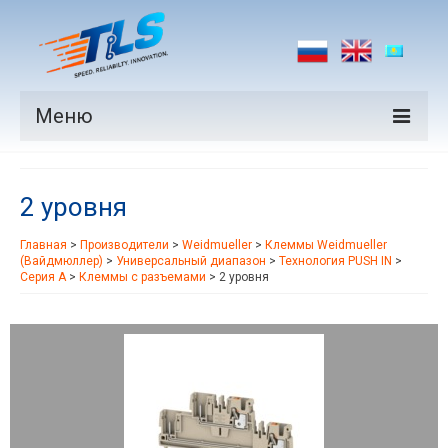
Меню
Продукция
2 уровня
Производители
Главная
>
Производители
>
Weidmueller
>
Клеммы Weidmueller
Рынки
(Вайдмюллер)
>
Универсальный диапазон
>
Технология PUSH IN
>
Серия A
>
Клеммы с разъемами
>
2 уровня
Новости
Контакты