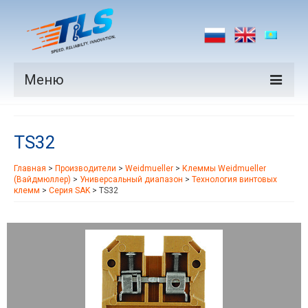
Меню
Продукция
TS32
Производители
Главная
>
Производители
>
Weidmueller
>
Клеммы Weidmueller
Рынки
(Вайдмюллер)
>
Универсальный диапазон
>
Технология винтовых
клемм
>
Серия SAK
>
TS32
Новости
Контакты