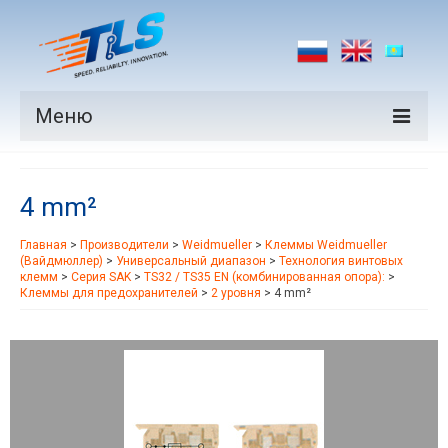
Меню
Продукция
4 mm²
Производители
Главная
>
Производители
>
Weidmueller
>
Клеммы Weidmueller
Рынки
(Вайдмюллер)
>
Универсальный диапазон
>
Технология винтовых
клемм
>
Серия SAK
>
TS32 / TS35 EN (комбинированная опора):
>
Новости
Клеммы для предохранителей
>
2 уровня
>
4 mm²
Контакты