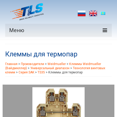
Меню
Продукция
Клеммы для термопар
Производители
Главная
>
Производители
>
Weidmueller
>
Клеммы Weidmueller
Рынки
(Вайдмюллер)
>
Универсальный диапазон
>
Технология винтовых
клемм
>
Серия SAK
>
TS35
>
Клеммы для термопар
Новости
Контакты