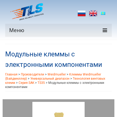
Меню
Продукция
Модульные клеммы с
Производители
электронными компонентами
Рынки
Главная
>
Производители
>
Weidmueller
>
Клеммы Weidmueller
Новости
(Вайдмюллер)
>
Универсальный диапазон
>
Технология винтовых
клемм
>
Серия SAK
>
TS35
>
Модульные клеммы с электронными
Контакты
компонентами