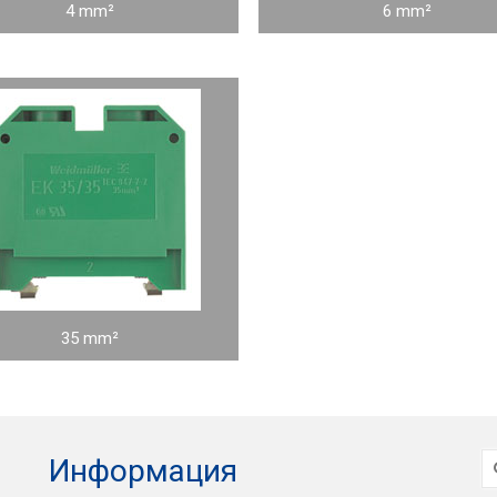
4 mm²
6 mm²
35 mm²
И
Информация