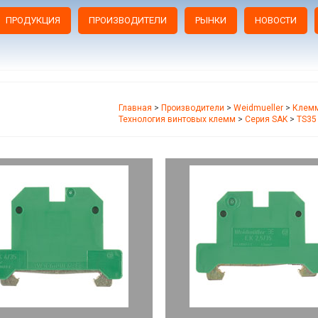
ПРОДУКЦИЯ
ПРОИЗВОДИТЕЛИ
РЫНКИ
НОВОСТИ
Главная
>
Производители
>
Weidmueller
>
Клемм
Технология винтовых клемм
>
Серия SAK
>
TS35