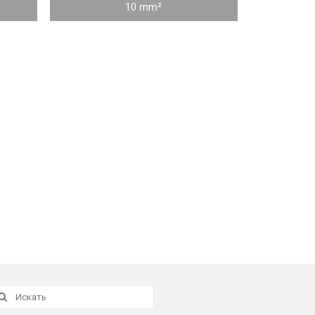
10 mm²
скать: