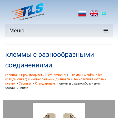
Меню
Продукция
клеммы с разнообразными
Производители
соединениями
Рынки
Главная
>
Производители
>
Weidmueller
>
Клеммы Weidmueller
Новости
(Вайдмюллер)
>
Универсальный диапазон
>
Технология винтовых
клемм
>
Серия W
>
Стандартные
>
клеммы с разнообразными
Контакты
соединениями