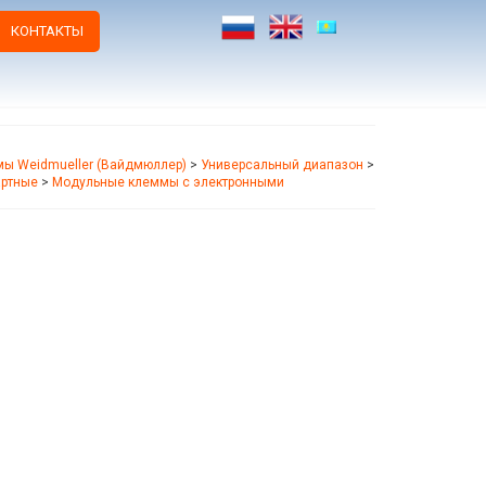
КОНТАКТЫ
ы Weidmueller (Вайдмюллер)
>
Универсальный диапазон
>
артные
>
Модульные клеммы с электронными