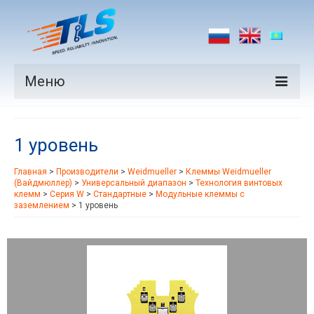
Меню
Продукция
1 уровень
Производители
Главная
>
Производители
>
Weidmueller
>
Клеммы Weidmueller
Рынки
(Вайдмюллер)
>
Универсальный диапазон
>
Технология винтовых
клемм
>
Серия W
>
Стандартные
>
Модульные клеммы с
Новости
заземлением
>
1 уровень
Контакты