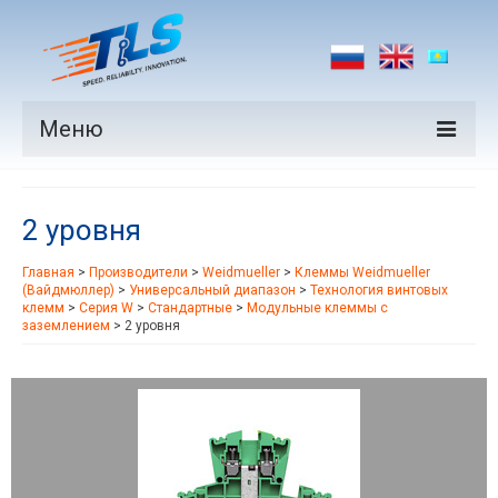
Меню
Продукция
2 уровня
Производители
Главная
>
Производители
>
Weidmueller
>
Клеммы Weidmueller
Рынки
(Вайдмюллер)
>
Универсальный диапазон
>
Технология винтовых
клемм
>
Серия W
>
Стандартные
>
Модульные клеммы с
Новости
заземлением
>
2 уровня
Контакты