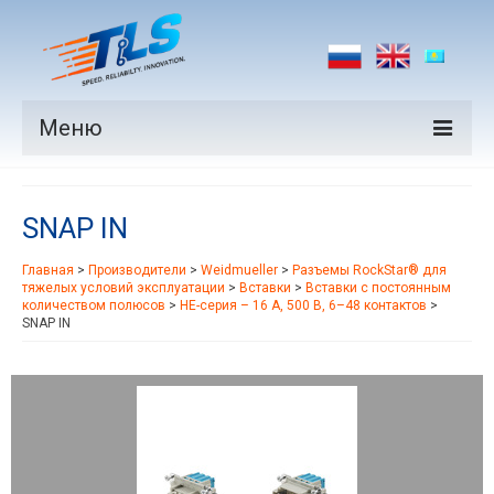
Меню
Продукция
SNAP IN
Производители
Главная
>
Производители
>
Weidmueller
>
Разъемы RockStar® для
Рынки
тяжелых условий эксплуатации
>
Вставки
>
Вставки с постоянным
количеством полюсов
>
HE-серия – 16 А, 500 В, 6–48 контактов
>
Новости
SNAP IN
Контакты