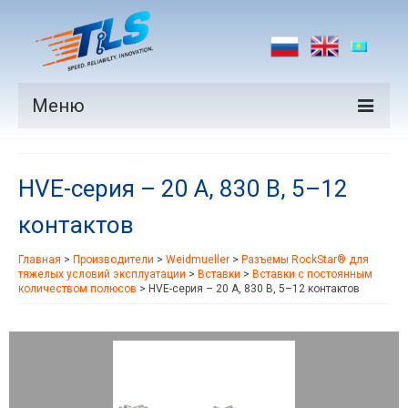
Меню
Продукция
HVE-серия – 20 А, 830 В, 5–12
Производители
контактов
Рынки
Главная
>
Производители
>
Weidmueller
>
Разъемы RockStar® для
Новости
тяжелых условий эксплуатации
>
Вставки
>
Вставки с постоянным
количеством полюсов
>
HVE-серия – 20 А, 830 В, 5–12 контактов
Контакты