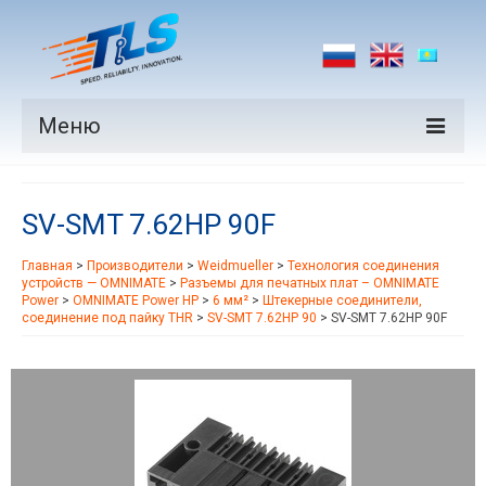
Меню
Продукция
SV-SMT 7.62HP 90F
Производители
Главная
>
Производители
>
Weidmueller
>
Технология соединения
Рынки
устройств — OMNIMATE
>
Разъемы для печатных плат – OMNIMATE
Power
>
OMNIMATE Power HP
>
6 мм²
>
Штекерные соединители,
Новости
соединение под пайку THR
>
SV-SMT 7.62HP 90
>
SV-SMT 7.62HP 90F
Контакты