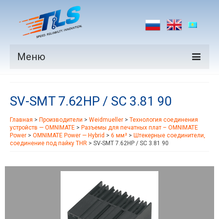
Меню
Продукция
SV-SMT 7.62HP / SC 3.81 90
Производители
Главная
>
Производители
>
Weidmueller
>
Технология соединения
Рынки
устройств — OMNIMATE
>
Разъемы для печатных плат – OMNIMATE
Power
>
OMNIMATE Power — Hybrid
>
6 мм²
>
Штекерные соединители,
Новости
соединение под пайку THR
>
SV-SMT 7.62HP / SC 3.81 90
Контакты