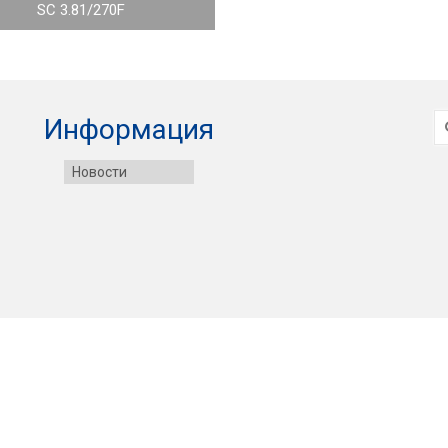
SC 3.81/270F
И
Информация
Новости