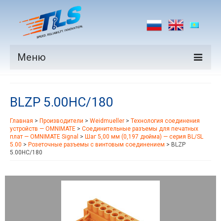
Меню
Продукция
BLZP 5.00HC/180
Производители
Главная
>
Производители
>
Weidmueller
>
Технология соединения
Рынки
устройств — OMNIMATE
>
Соединительные разъемы для печатных
плат — OMNIMATE Signal
>
Шаг 5,00 мм (0,197 дюйма) — серия BL/SL
Новости
5.00
>
Розеточные разъемы с винтовым соединением
>
BLZP
5.00HC/180
Контакты