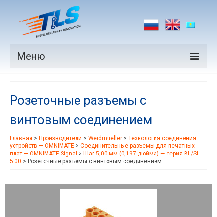
Меню
Продукция
Розеточные разъемы с
Производители
винтовым соединением
Рынки
Главная
>
Производители
>
Weidmueller
>
Технология соединения
Новости
устройств — OMNIMATE
>
Соединительные разъемы для печатных
плат — OMNIMATE Signal
>
Шаг 5,00 мм (0,197 дюйма) — серия BL/SL
Контакты
5.00
>
Розеточные разъемы с винтовым соединением