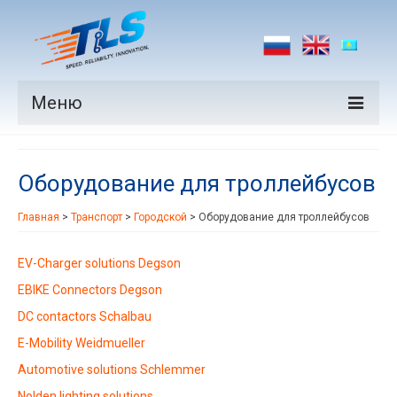
Меню
Продукция
Оборудование для троллейбусов
Производители
Главная
>
Транспорт
>
Городской
>
Оборудование для троллейбусов
Рынки
Новости
EV-Charger solutions Degson
EBIKE Connectors Degson
Контакты
DC contactors Schalbau
E-Mobility Weidmueller
Automotive solutions Schlemmer
Nolden lighting solutions