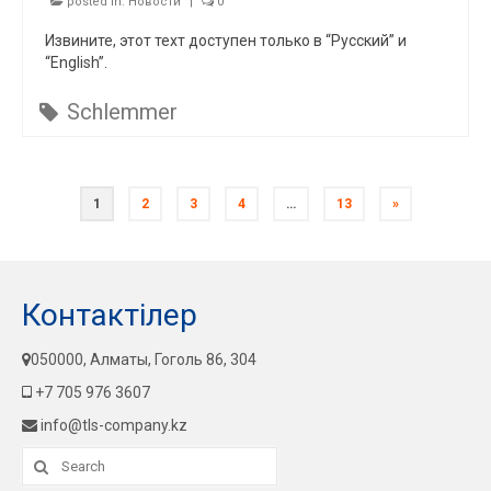
posted in:
Новости
|
0
Извините, этот техт доступен только в “Русский” и
“English”.
Schlemmer
1
2
3
4
…
13
»
Контактілер
050000, Алматы, Гоголь 86, 304
+7 705 976 3607
info@tls-company.kz
Search
for: