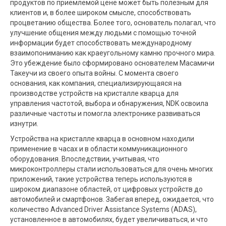
продуктов по приемлемой цене может быть полезным для
клиентов и, в более широком смысле, способствовать
процветанию общества. Более того, основатель полагал, что
улучшение общения между людьми с помощью точной
информации будет способствовать международному
взаимопониманию как краеугольному камню прочного мира.
Это убеждение было сформировано основателем Масамичи
Такеучи из своего опыта войны. С момента своего
основания, как компания, специализирующаяся на
производстве устройств на кристалле кварца для
управления частотой, выбора и обнаружения, NDK освоила
различные частоты и помогла электронике развиваться
изнутри.
Устройства на кристалле кварца в основном находили
применение в часах и в области коммуникационного
оборудования. Впоследствии, учитывая, что
микроконтроллеры стали использоваться для очень многих
приложений, такие устройства теперь используются в
широком диапазоне областей, от цифровых устройств до
автомобилей и смартфонов. Забегая вперед, ожидается, что
количество Advanced Driver Assistance Systems (ADAS),
установленное в автомобилях, будет увеличиваться, и что