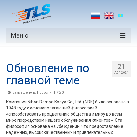
Меню
Продукция
Обновление по
Производители
21
АВГ 2021
главной теме
Рынки
Новости
размещено в:
Новости
|
0
Компания Nihon Dempa Kogyo Co., Ltd. (NDK) была основана в
Контакты
1948 году с основополагающей философией
«способствовать процветанию общества и миру во всем
мире посредством нашего обслуживания клиентов». Эта
философия основана на убеждении, что предоставление
надежных, высококачественных и привлекательных