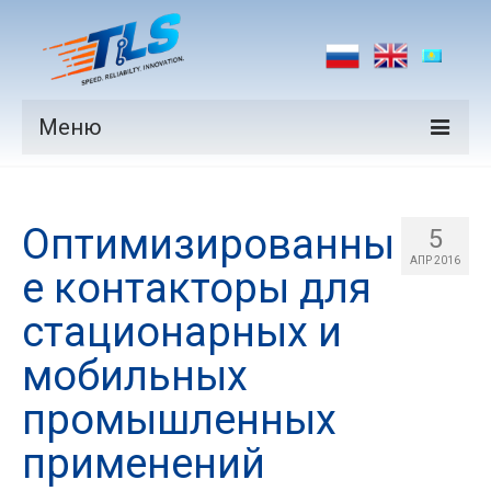
Меню
Продукция
Оптимизированны
Производители
5
АПР 2016
е контакторы для
Рынки
стационарных и
Новости
мобильных
Контакты
промышленных
применений