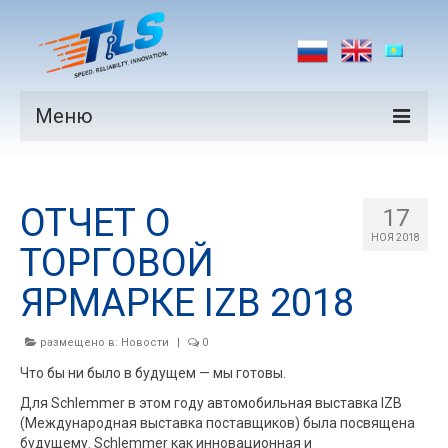
Меню
Продукция
ОТЧЕТ О
Производители
17
НОЯ 2018
ТОРГОВОЙ
Рынки
ЯРМАРКЕ IZB 2018
Новости
Контакты
размещено в:
Новости
|
0
Что бы ни было в будущем — мы готовы.
Для Schlemmer в этом году автомобильная выставка IZB
(Международная выставка поставщиков) была посвящена
будущему. Schlemmer как инновационная и